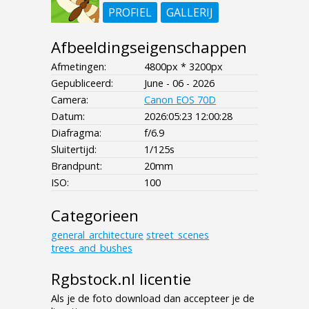
PROFIEL
GALLERIJ
Afbeeldingseigenschappen
Afmetingen:
4800px * 3200px
Gepubliceerd:
June - 06 - 2026
Camera:
Canon EOS 70D
Datum:
2026:05:23 12:00:28
Diafragma:
f/6.9
Sluitertijd:
1/125s
Brandpunt:
20mm
ISO:
100
Categorieen
general_architecture
street_scenes
trees_and_bushes
Rgbstock.nl licentie
Als je de foto download dan accepteer je de