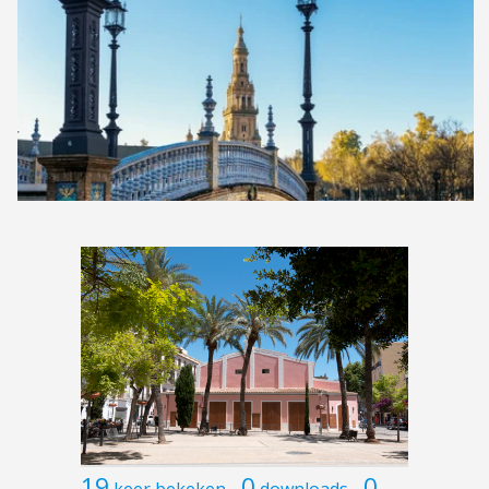
19
0
0
keer bekeken
downloads