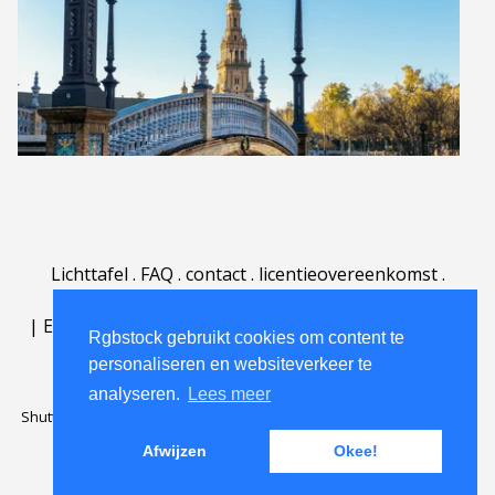
Lichttafel
.
FAQ
.
contact
.
licentieovereenkomst
.
gebruiksovereenkomst
.
over
.
|
English
|
Deutsch
|
Español
|
Polski
|
Português
|
Rgbstock gebruikt cookies om content te
Nederlands
|
personaliseren en websiteverkeer te
analyseren.
Lees meer
Shutterstock official partner of Rgbstock
Saqurai AI official partner of
Rgbstock
Afwijzen
Okee!