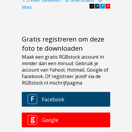
likes
L
F
T
P
Gratis registreren om deze
foto te downloaden