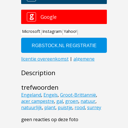
Description
trefwoorden
Engeland
,
Engels
,
Groot-Brittannië
,
acer campestre
,
gal
,
groen
,
natuur
,
natuurlijk
,
plant
,
puistje
,
rood
,
surrey
geen reacties op deze foto