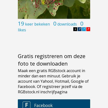
19
0
0
keer bekeken
downloads
likes
L
F
T
P
Gratis registreren om deze
foto te downloaden