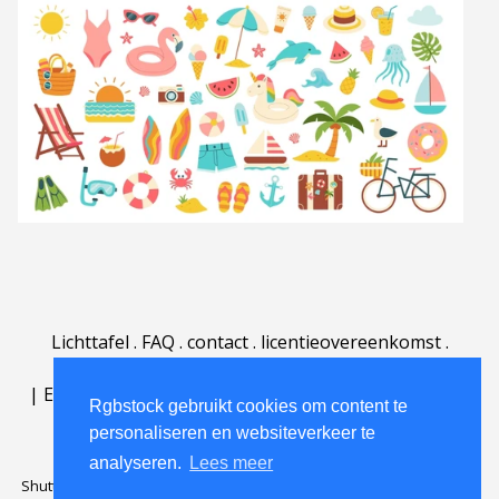
Lichttafel
.
FAQ
.
contact
.
licentieovereenkomst
.
gebruiksovereenkomst
.
over
.
|
English
|
Deutsch
|
Español
|
Polski
|
Português
|
Rgbstock gebruikt cookies om content te
Nederlands
|
personaliseren en websiteverkeer te
analyseren.
Lees meer
Shutterstock official partner of Rgbstock
Saqurai AI official partner of