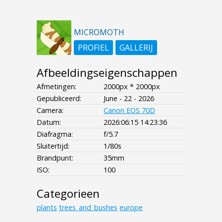
MICROMOTH
PROFIEL
GALLERIJ
Afbeeldingseigenschappen
Afmetingen:
2000px * 2000px
Gepubliceerd:
June - 22 - 2026
Camera:
Canon EOS 70D
Datum:
2026:06:15 14:23:36
Diafragma:
f/5.7
Sluitertijd:
1/80s
Brandpunt:
35mm
ISO:
100
Categorieen
plants
trees_and_bushes
europe