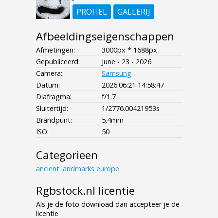
PROFIEL
GALLERIJ
Afbeeldingseigenschappen
Afmetingen:
3000px * 1688px
Gepubliceerd:
June - 23 - 2026
Camera:
Samsung
Datum:
2026:06:21 14:58:47
Diafragma:
f/1.7
Sluitertijd:
1/2776.00421953s
Brandpunt:
5.4mm
ISO:
50
Categorieen
ancient
landmarks
europe
Rgbstock.nl licentie
Als je de foto download dan accepteer je de
licentie