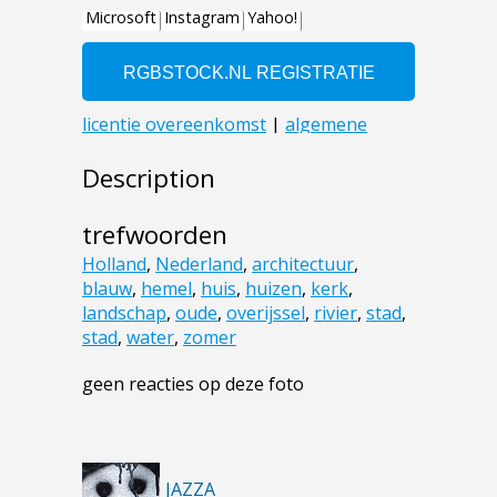
Description
trefwoorden
Holland
,
Nederland
,
architectuur
,
blauw
,
hemel
,
huis
,
huizen
,
kerk
,
landschap
,
oude
,
overijssel
,
rivier
,
stad
,
stad
,
water
,
zomer
geen reacties op deze foto
JAZZA