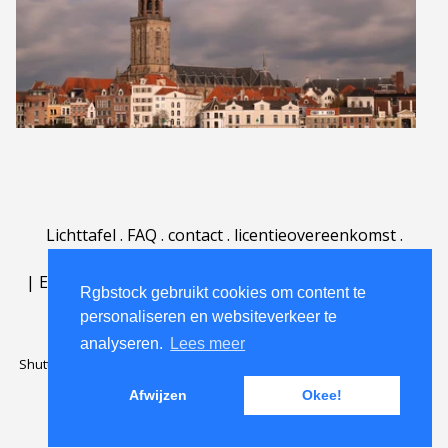
Lichttafel
.
FAQ
.
contact
.
licentieovereenkomst
.
gebruiksovereenkomst
.
over
.
|
English
|
Deutsch
|
Español
|
Polski
|
Português
|
Rgbstock gebruikt cookies om content te
Nederlands
|
personaliseren en websiteverkeer te
analyseren.
Lees meer
Shutterstock official partner of Rgbstock
Saqurai AI official partner of
Rgbstock
Afwijzen
Okee!