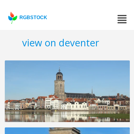
RGBSTOCK
view on deventer