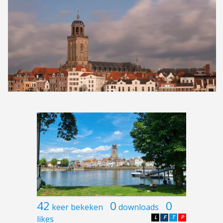
42
0
0
keer bekeken
downloads
likes
L
F
T
P