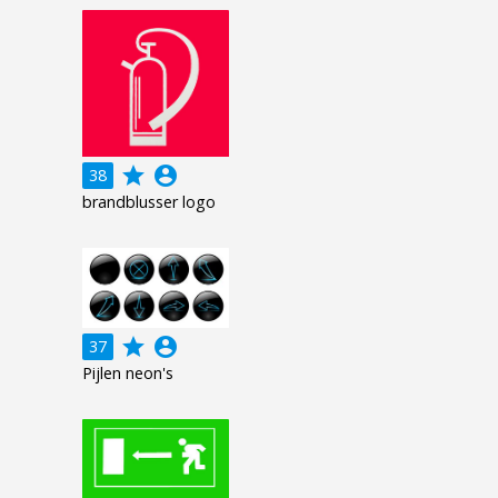
grade
account_circle
38
brandblusser logo
grade
account_circle
37
Pijlen neon's