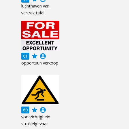
luchthaven van
vertrek tafel
grade
account_circle
61
opportuun verkoop
grade
account_circle
60
voorzichtigheid
struikelgevaar