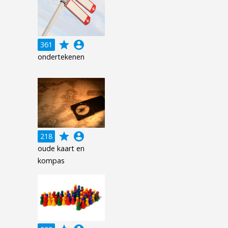
grade
account_circle
361
ondertekenen
grade
account_circle
218
oude kaart en
kompas