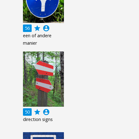
grade
account_circle
56
een of andere
manier
grade
account_circle
50
direction signs