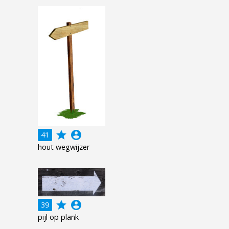
grade
account_circle
41
hout wegwijzer
grade
account_circle
39
pijl op plank