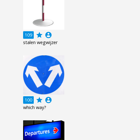
grade
account_circle
109
stalen wegwijzer
grade
account_circle
100
which way?