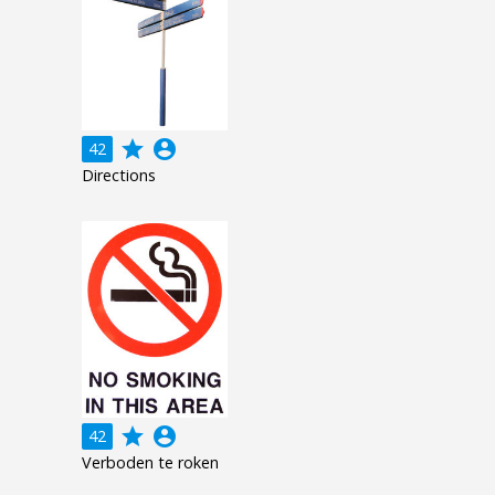
grade
account_circle
42
Directions
grade
account_circle
42
Verboden te roken