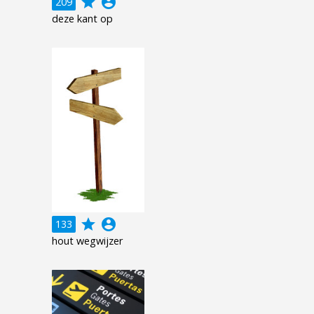
grade
account_circle
209
deze kant op
grade
account_circle
133
hout wegwijzer