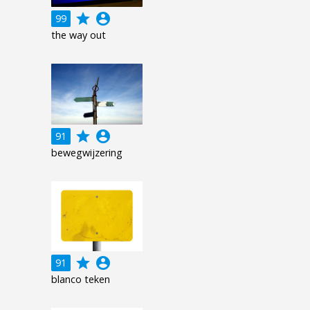
grade
account_circle
99
the way out
grade
account_circle
91
bewegwijzering
grade
account_circle
91
blanco teken