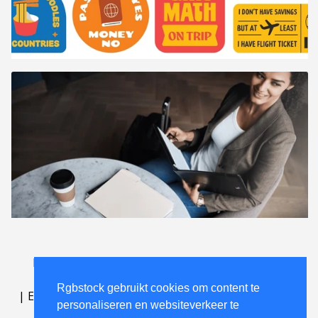
Lichttafel
.
FAQ
.
contact
.
licentieovereenkomst
.
gebruiksovereenkomst
.
over
.
Rgbstock gebruikt cookies om content te
|
English
|
Deutsch
|
Español
|
Polski
|
Português
|
personaliseren en websiteverkeer te
Nederlands
|