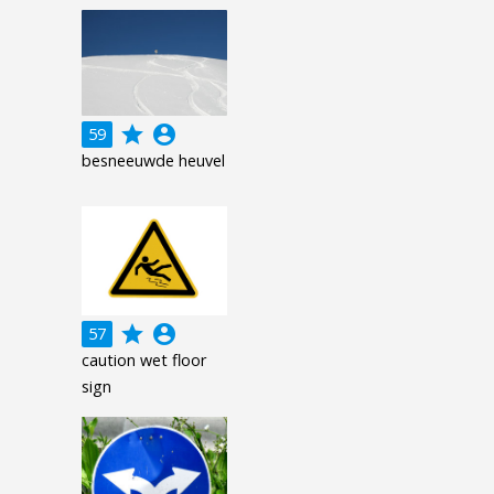
grade
account_circle
59
besneeuwde heuvel
grade
account_circle
57
caution wet floor
sign