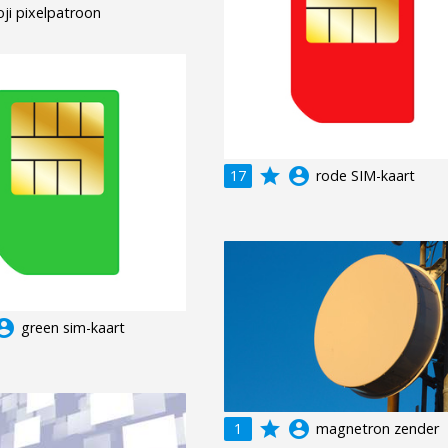
ji pixelpatroon
grade
account_circle
17
rode SIM-kaart
unt_circle
green sim-kaart
grade
account_circle
1
magnetron zender