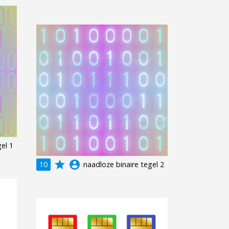
el 1
grade
account_circle
10
naadloze binaire tegel 2