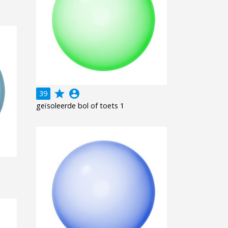
grade
account_circle
39
geïsoleerde bol of toets 1