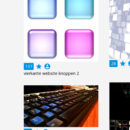
grade
acco
28
grade
account_circle
137
vierkante website knoppen 2