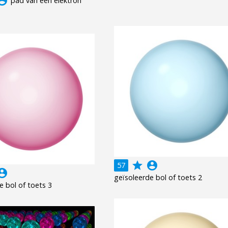
unt_circle
pad van een elektron
grade
account_circle
57
unt_circle
geïsoleerde bol of toets 2
e bol of toets 3