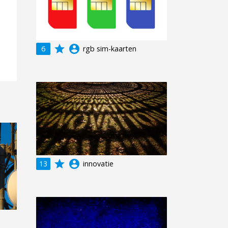
grade
account_circle
6
rgb sim-kaarten
grade
account_circle
13
innovatie