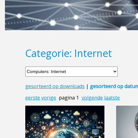
Categorie: Internet
gesorteerd op downloads
|
gesorteerd op datu
eerste
vorige
pagina 1
volgende
laatste