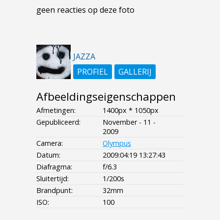
geen reacties op deze foto
JAZZA
PROFIEL
GALLERIJ
Afbeeldingseigenschappen
Afmetingen:
1400px * 1050px
Gepubliceerd:
November - 11 -
2009
Camera:
Olympus
Datum:
2009:04:19 13:27:43
Diafragma:
f/6.3
Sluitertijd:
1/200s
Brandpunt:
32mm
ISO:
100