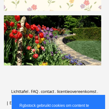
Lichttafel
.
FAQ
.
contact
.
licentieovereenkomst
.
gebruiksovereenkomst
.
over
.
|
English
|
Deutsch
|
Español
|
Polski
|
Português
|
Rgbstock gebruikt cookies om content te
Nederlands
|