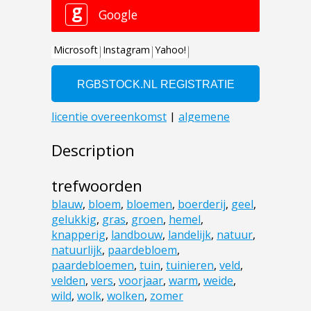
Description
trefwoorden
blauw
,
bloem
,
bloemen
,
boerderij
,
geel
,
gelukkig
,
gras
,
groen
,
hemel
,
knapperig
,
landbouw
,
landelijk
,
natuur
,
natuurlijk
,
paardebloem
,
paardebloemen
,
tuin
,
tuinieren
,
veld
,
velden
,
vers
,
voorjaar
,
warm
,
weide
,
wild
,
wolk
,
wolken
,
zomer