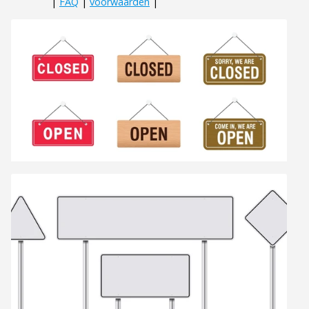
|
FAQ
|
voorwaarden
|