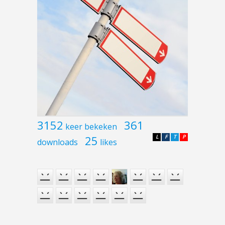
3152
361
keer bekeken
25
L
F
T
P
downloads
likes