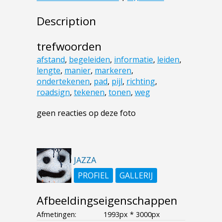
Description
trefwoorden
afstand
,
begeleiden
,
informatie
,
leiden
,
lengte
,
manier
,
markeren
,
ondertekenen
,
pad
,
pijl
,
richting
,
roadsign
,
tekenen
,
tonen
,
weg
geen reacties op deze foto
JAZZA
PROFIEL
GALLERIJ
Afbeeldingseigenschappen
Afmetingen:
1993px * 3000px