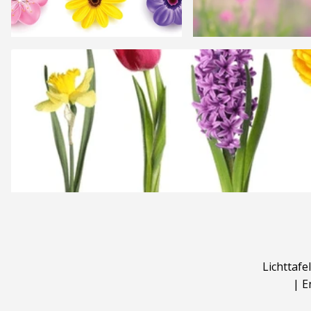
Lichttafel
|
E