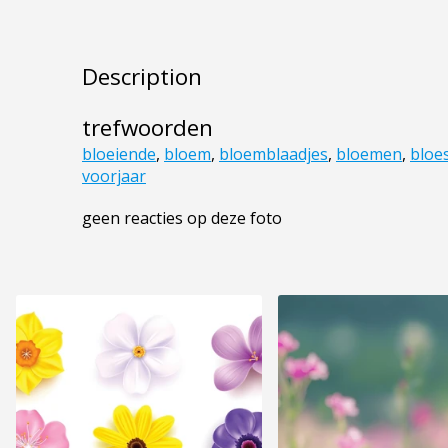
Description
trefwoorden
bloeiende
,
bloem
,
bloemblaadjes
,
bloemen
,
bloe
voorjaar
geen reacties op deze foto