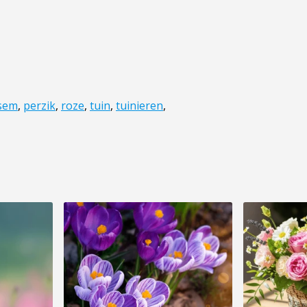
sem
,
perzik
,
roze
,
tuin
,
tuinieren
,