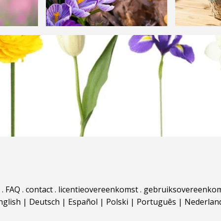
.
FAQ
.
contact
.
licentieovereenkomst
.
gebruiksovereenko
nglish
|
Deutsch
|
Español
|
Polski
|
Português
|
Nederlan