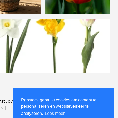
Rgbstock gebruikt cookies om content te
mst
.
over
.
personaliseren en websiteverkeer te
ds
|
analyseren.
Lees meer