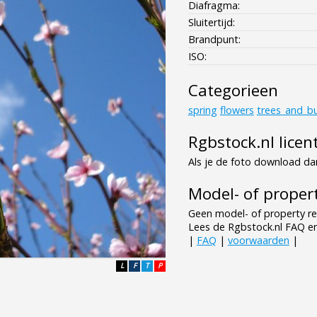
Diafragma:
Sluitertijd:
Brandpunt:
ISO:
Categorieen
spring
flowers
trees_and_b
Rgbstock.nl licen
Als je de foto download dan
Model- of propert
Geen model- of property re
Lees de Rgbstock.nl FAQ e
|
FAQ
|
voorwaarden
|
L
F
T
P