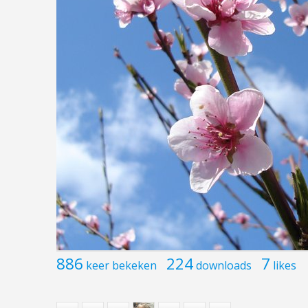
886
224
7
keer bekeken
downloads
likes