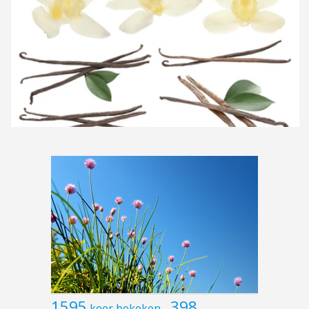
1595
398
keer bekeken