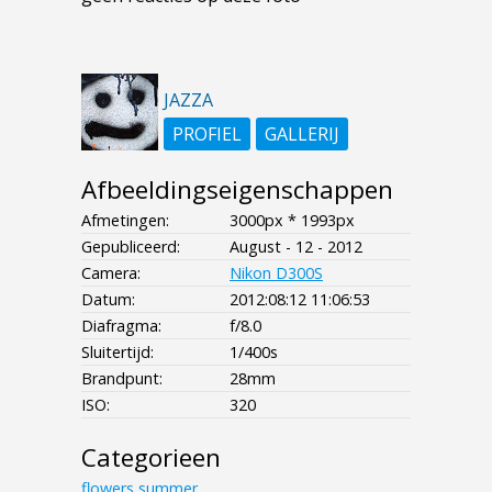
JAZZA
PROFIEL
GALLERIJ
Afbeeldingseigenschappen
Afmetingen:
3000px * 1993px
Gepubliceerd:
August - 12 - 2012
Camera:
Nikon D300S
Datum:
2012:08:12 11:06:53
Diafragma:
f/8.0
Sluitertijd:
1/400s
Brandpunt:
28mm
ISO:
320
Categorieen
flowers
summer