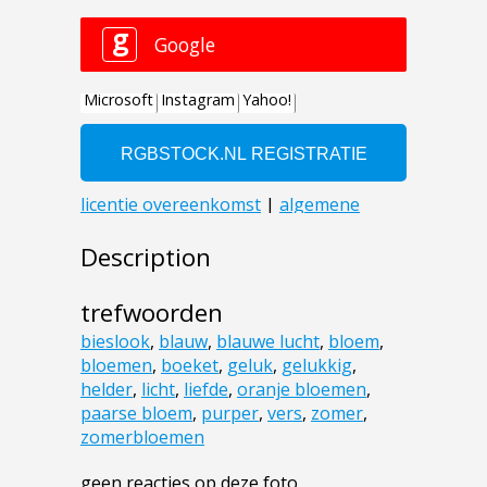
Description
trefwoorden
bieslook
,
blauw
,
blauwe lucht
,
bloem
,
bloemen
,
boeket
,
geluk
,
gelukkig
,
helder
,
licht
,
liefde
,
oranje bloemen
,
paarse bloem
,
purper
,
vers
,
zomer
,
zomerbloemen
geen reacties op deze foto