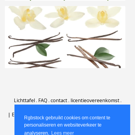
Lichttafel
.
FAQ
.
contact
.
licentieovereenkomst
.
gebruiksovereenkomst
.
over
.
|
English
|
Deutsch
|
Español
|
Polski
|
Português
|
Rgbstock gebruikt cookies om content te
Nederlands
|
personaliseren en websiteverkeer te
analyseren.
Lees meer