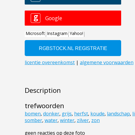
Description
trefwoorden
bomen
,
donker
,
grijs
,
herfst
,
koude
,
landschap
,
l
somber
,
water
,
winter
,
zilver
,
zon
geen reacties op deze foto