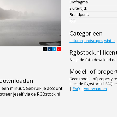
Diafragma:
Sluitertijd:
Brandpunt:
ISO:
Categorieen
autumn
landscapes
winter
L
F
T
P
Rgbstock.nl licen
Als je de foto download dan
Model- of propert
Geen model- of property re
e downloaden
Lees de Rgbstock.nl FAQ e
|
FAQ
|
voorwaarden
|