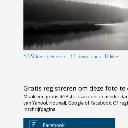
519
31
0
keer bekeken
downloads
likes
Gratis registreren om deze foto t