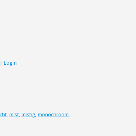
icht
,
mist
,
mistig
,
monochroom
,