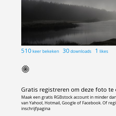
510
30
1
keer bekeken
downloads
likes
Gratis registreren om deze foto t