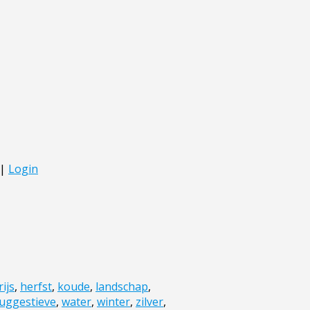
rijs
,
herfst
,
koude
,
landschap
,
uggestieve
,
water
,
winter
,
zilver
,