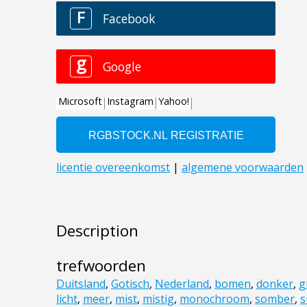
Description
trefwoorden
Duitsland
,
Gotisch
,
Nederland
,
bomen
,
donker
,
g
licht
,
meer
,
mist
,
mistig
,
monochroom
,
somber
,
s