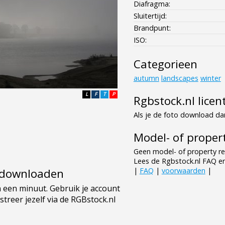
Diafragma:
Sluitertijd:
Brandpunt:
ISO:
Categorieen
autumn
landscapes
winter
L
F
T
P
Rgbstock.nl licen
Als je de foto download dan
Model- of propert
Geen model- of property re
Lees de Rgbstock.nl FAQ e
|
FAQ
|
voorwaarden
|
e downloaden