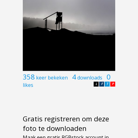
358
4
0
keer bekeken
downloads
likes
L
F
T
P
Gratis registreren om deze
foto te downloaden