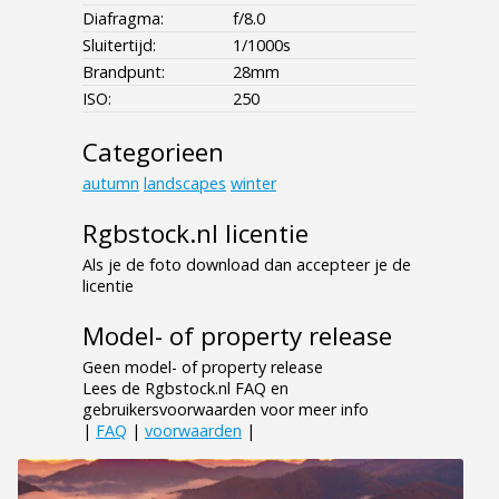
Diafragma:
f/8.0
Sluitertijd:
1/1000s
Brandpunt:
28mm
ISO:
250
Categorieen
autumn
landscapes
winter
Rgbstock.nl licentie
Als je de foto download dan accepteer je de
licentie
Model- of property release
Geen model- of property release
Lees de Rgbstock.nl FAQ en
gebruikersvoorwaarden voor meer info
|
FAQ
|
voorwaarden
|