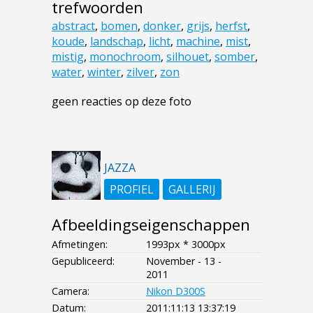
trefwoorden
abstract
,
bomen
,
donker
,
grijs
,
herfst
,
koude
,
landschap
,
licht
,
machine
,
mist
,
mistig
,
monochroom
,
silhouet
,
somber
,
water
,
winter
,
zilver
,
zon
geen reacties op deze foto
JAZZA
PROFIEL
GALLERIJ
Afbeeldingseigenschappen
Afmetingen:
1993px * 3000px
Gepubliceerd:
November - 13 -
2011
Camera:
Nikon D300S
Datum:
2011:11:13 13:37:19