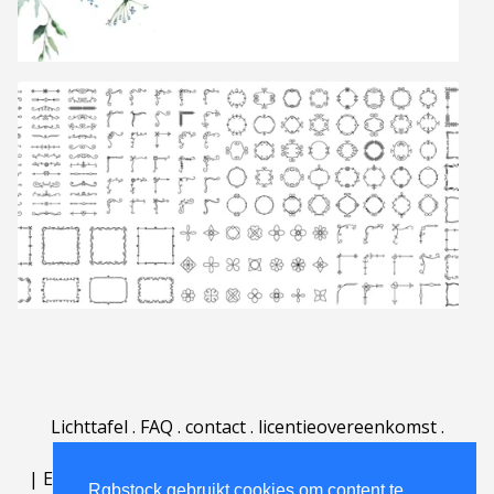
Lichttafel
.
FAQ
.
contact
.
licentieovereenkomst
.
gebruiksovereenkomst
.
over
.
|
English
|
Deutsch
|
Español
|
Polski
|
Português
|
Rgbstock gebruikt cookies om content te