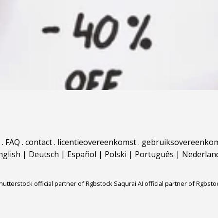
.
FAQ
.
contact
.
licentieovereenkomst
.
gebruiksovereenko
nglish
|
Deutsch
|
Español
|
Polski
|
Português
|
Nederlan
hutterstock official partner of Rgbstock
Saqurai AI official partner of Rgbsto