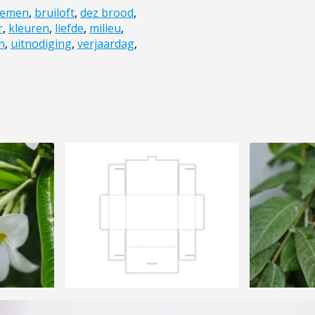
oemen
,
bruiloft
,
dez brood
,
r
,
kleuren
,
liefde
,
milieu
,
n
,
uitnodiging
,
verjaardag
,