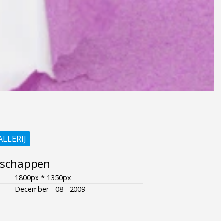
ALLERIJ
nschappen
1800px * 1350px
December - 08 - 2009
--