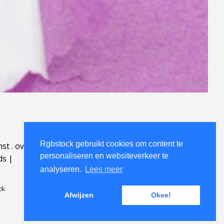
Rgbstock gebruikt cookies om content te
mst
.
over
.
personaliseren en websiteverkeer te
ds
|
analyseren.
Lees meer
ck
Afwijzen
Okee!