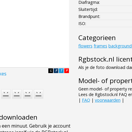
Diafragma:
Sluitertijd:
Brandpunt:
ISO:
Categorieen
flowers
frames
background
Rgbstock.nl licen
Als je de foto download dan
L
F
T
P
ikes
Model- of propert
Geen model- of property re
Lees de Rgbstock.nl FAQ e
|
FAQ
|
voorwaarden
|
e downloaden