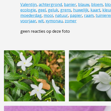
Valentijn
,
achtergrond
,
banier
,
blauw
,
bloem
,
bl
ecologie
,
geel
,
geluk
,
grens
,
huwelijk
,
kaart
,
kleu
moederdag
,
mooi
,
natuur
,
papier
,
raam
,
tuiniere
voorjaar
,
wit
,
xymonau
,
zomer
geen reacties op deze foto