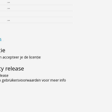
--
--
--
s
tie
 accepteer je de licentie
y release
lease
n gebruikersvoorwaarden voor meer info