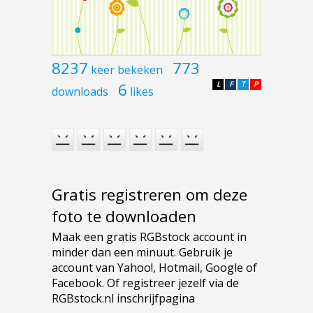
8237
773
keer bekeken
6
L
F
T
P
downloads
likes
Gratis registreren om deze
foto te downloaden