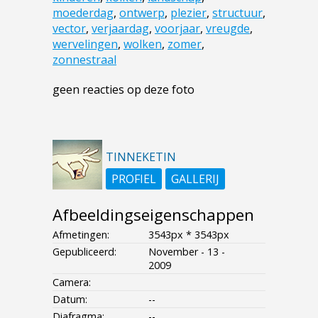
moederdag
,
ontwerp
,
plezier
,
structuur
,
vector
,
verjaardag
,
voorjaar
,
vreugde
,
wervelingen
,
wolken
,
zomer
,
zonnestraal
geen reacties op deze foto
TINNEKETIN
PROFIEL
GALLERIJ
Afbeeldingseigenschappen
Afmetingen:
3543px * 3543px
Gepubliceerd:
November - 13 -
2009
Camera:
Datum:
--
Diafragma:
--