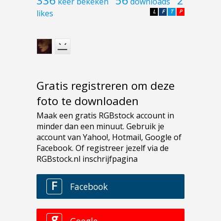
336
56
2
keer bekeken
downloads
likes
L
F
T
P
Gratis registreren om deze
foto te downloaden