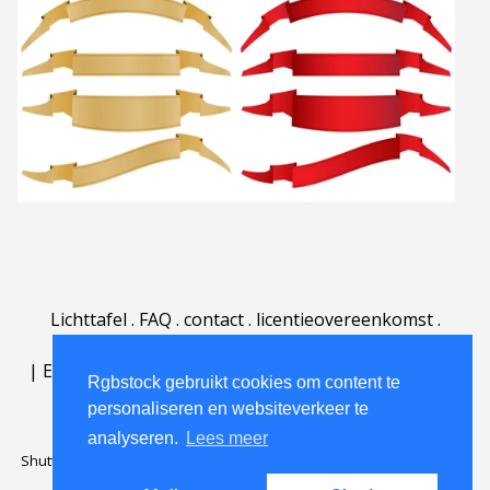
Lichttafel
.
FAQ
.
contact
.
licentieovereenkomst
.
gebruiksovereenkomst
.
over
.
|
English
|
Deutsch
|
Español
|
Polski
|
Português
|
Rgbstock gebruikt cookies om content te
Nederlands
|
personaliseren en websiteverkeer te
analyseren.
Lees meer
Shutterstock official partner of Rgbstock
Saqurai AI official partner of
Rgbstock