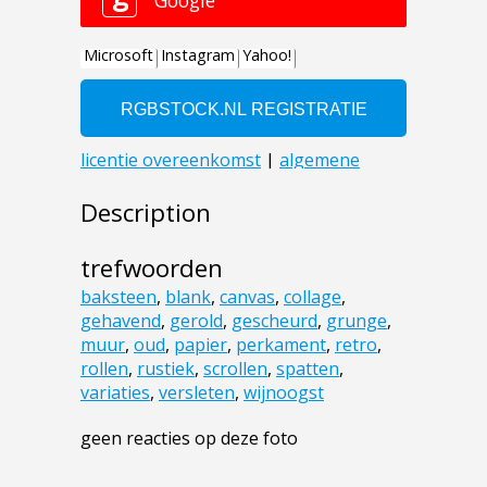
Description
trefwoorden
baksteen
,
blank
,
canvas
,
collage
,
gehavend
,
gerold
,
gescheurd
,
grunge
,
muur
,
oud
,
papier
,
perkament
,
retro
,
rollen
,
rustiek
,
scrollen
,
spatten
,
variaties
,
versleten
,
wijnoogst
geen reacties op deze foto