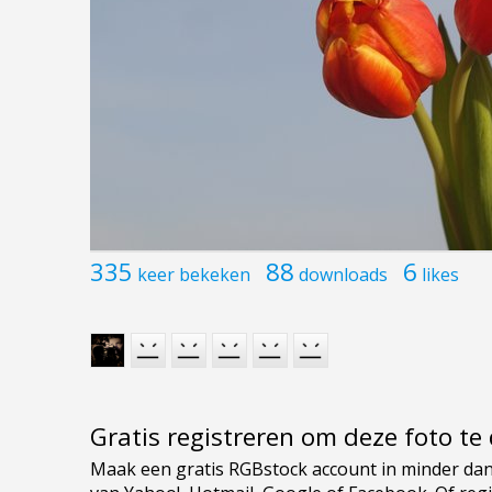
335
88
6
keer bekeken
downloads
likes
Gratis registreren om deze foto t