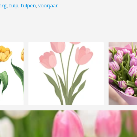
erg
,
tulp
,
tulpen
,
voorjaar