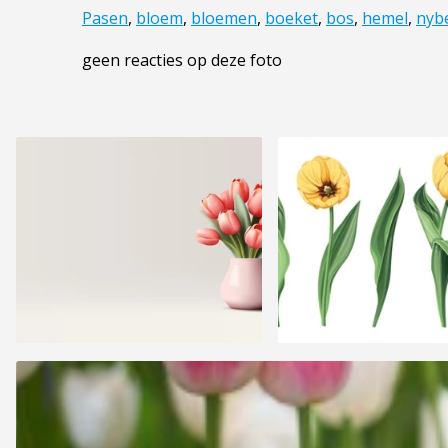
Pasen
,
bloem
,
bloemen
,
boeket
,
bos
,
hemel
,
nyb
geen reacties op deze foto