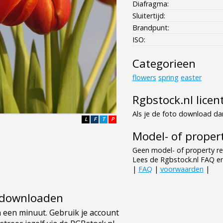
Diafragma:
Sluitertijd:
Brandpunt:
ISO:
Categorieen
flowers
spring
easter
Rgbstock.nl licen
Als je de foto download dan
L
F
T
P
Model- of propert
Geen model- of property re
Lees de Rgbstock.nl FAQ e
|
FAQ
|
voorwaarden
|
e downloaden