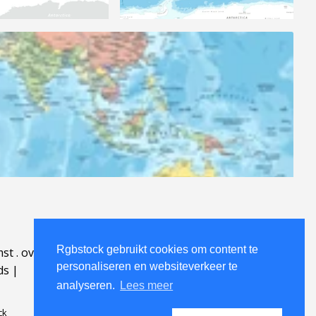
Rgbstock gebruikt cookies om content te
mst
.
over
.
personaliseren en websiteverkeer te
ds
|
analyseren.
Lees meer
ck