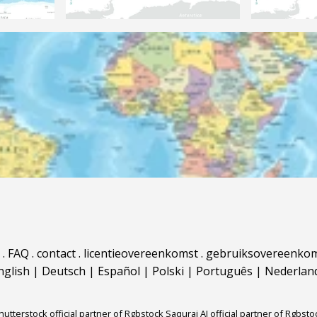
.
FAQ
.
contact
.
licentieovereenkomst
.
gebruiksovereenko
nglish
|
Deutsch
|
Español
|
Polski
|
Português
|
Nederlan
hutterstock official partner of Rgbstock
Saqurai AI official partner of Rgbsto