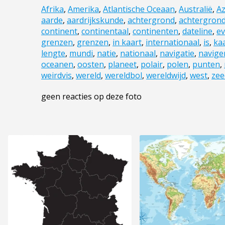
Afrika
,
Amerika
,
Atlantische Oceaan
,
Australië
,
Az
aarde
,
aardrijkskunde
,
achtergrond
,
achtergron
continent
,
continentaal
,
continenten
,
dateline
,
e
grenzen
,
grenzen
,
in kaart
,
internationaal
,
is
,
ka
lengte
,
mundi
,
natie
,
nationaal
,
navigatie
,
navige
oceanen
,
oosten
,
planeet
,
polair
,
polen
,
punten
,
weirdvis
,
wereld
,
wereldbol
,
wereldwijd
,
west
,
zee
geen reacties op deze foto