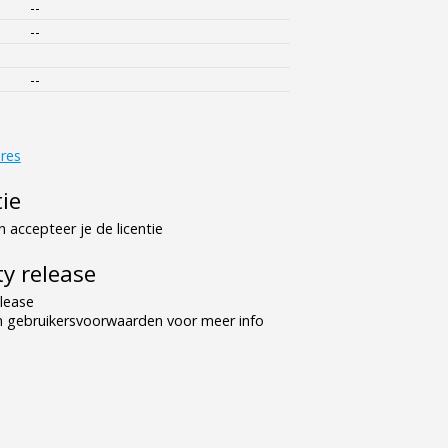
--
--
--
res
tie
 accepteer je de licentie
y release
lease
n gebruikersvoorwaarden voor meer info