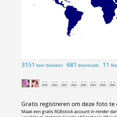
3151
681
11
keer bekeken
downloads
lik
Gratis registreren om deze foto t