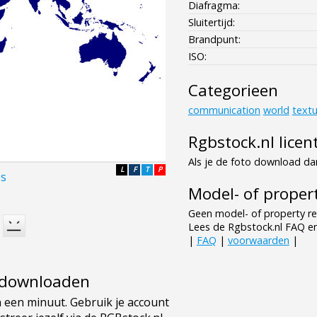
Diafragma:
Sluitertijd:
Brandpunt:
ISO:
Categorieen
communication
world
textu
Rgbstock.nl licen
Als je de foto download dan
L
F
T
P
es
Model- of propert
Geen model- of property re
Lees de Rgbstock.nl FAQ e
|
FAQ
|
voorwaarden
|
e downloaden