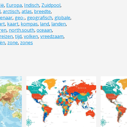
ië
,
Europa
,
Indisch
,
Zuidpool
,
d
,
arctisch
,
atlas
,
breedte
,
venaar
,
geo-
,
geografisch
,
globale
,
art
,
kaart
,
kompas
,
land
,
landen
,
ren
,
north.south
,
oceaan
,
reizen
,
tijd
,
volken
,
vreedzaam
,
ën
,
zone
,
zones