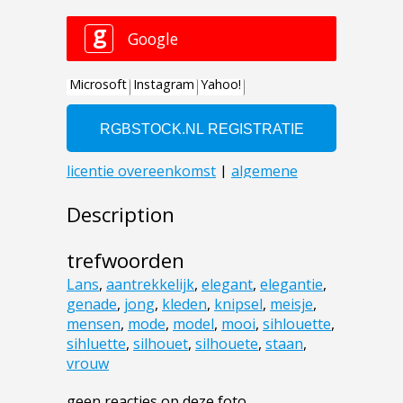
Description
trefwoorden
Lans
,
aantrekkelijk
,
elegant
,
elegantie
,
genade
,
jong
,
kleden
,
knipsel
,
meisje
,
mensen
,
mode
,
model
,
mooi
,
sihlouette
,
sihluette
,
silhouet
,
silhouete
,
staan
,
vrouw
geen reacties op deze foto