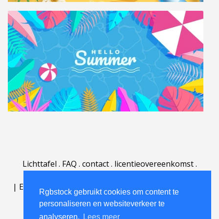
Lichttafel
.
FAQ
.
contact
.
licentieovereenkomst
.
gebruiksovereenkomst
.
over
.
|
English
|
Deutsch
|
Español
|
Polski
|
Português
|
Rgbstock gebruikt cookies om content te
Nederlands
|
personaliseren en websiteverkeer te
analyseren.
Lees meer