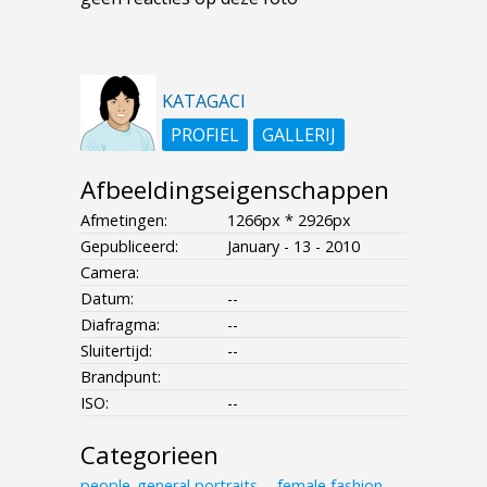
KATAGACI
PROFIEL
GALLERIJ
Afbeeldingseigenschappen
Afmetingen:
1266px * 2926px
Gepubliceerd:
January - 13 - 2010
Camera:
Datum:
--
Diafragma:
--
Sluitertijd:
--
Brandpunt:
ISO:
--
Categorieen
people_general
portraits___female
fashion