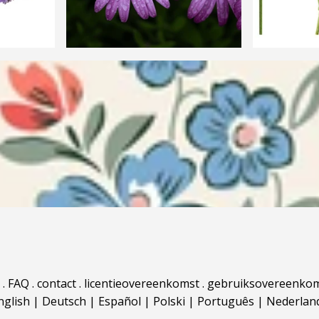
.
FAQ
.
contact
.
licentieovereenkomst
.
gebruiksovereenko
nglish
|
Deutsch
|
Español
|
Polski
|
Português
|
Nederlan