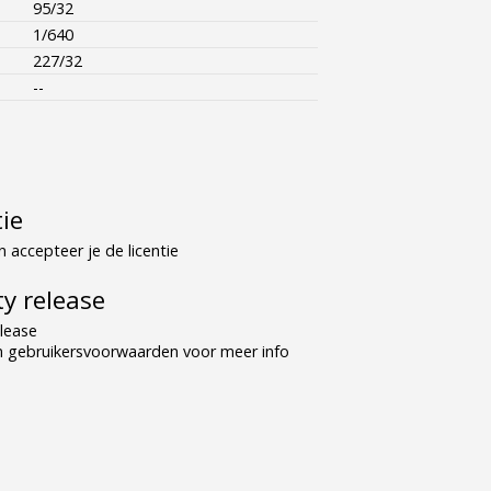
95/32
1/640
227/32
--
tie
 accepteer je de licentie
y release
lease
n gebruikersvoorwaarden voor meer info