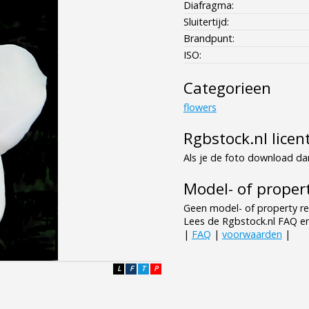
Diafragma:
Sluitertijd:
Brandpunt:
ISO:
Categorieen
flowers
Rgbstock.nl licen
Als je de foto download dan
Model- of propert
Geen model- of property re
Lees de Rgbstock.nl FAQ e
|
FAQ
|
voorwaarden
|
L
F
T
P