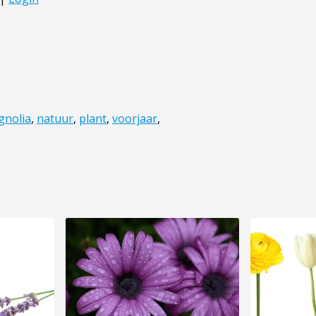
gnolia
,
natuur
,
plant
,
voorjaar
,