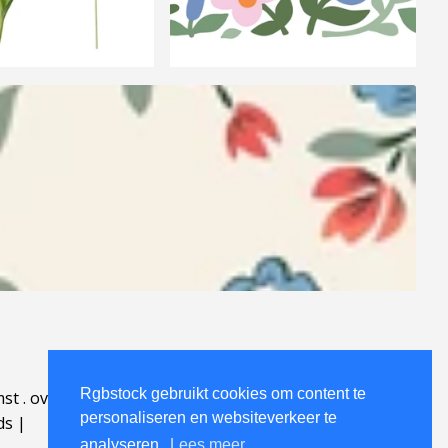
Rgbstock gebruikt cookies om content te
mst
.
over
.
personaliseren en websiteverkeer te
ds
|
analyseren.
Lees meer