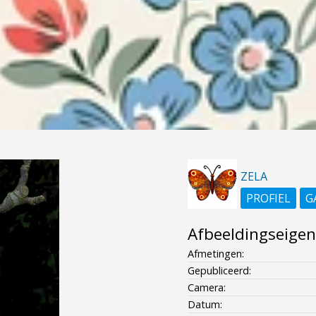
ZELA
PROFIEL
G
Afbeeldingseige
Afmetingen:
Gepubliceerd:
Camera:
Datum: