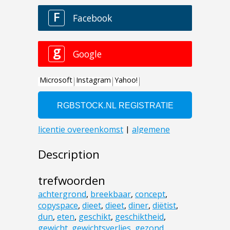
Description
trefwoorden
achtergrond
,
breekbaar
,
concept
,
copyspace
,
dieet
,
dieet
,
diner
,
diëtist
,
dun
,
eten
,
geschikt
,
geschiktheid
,
gewicht
,
gewichtsverlies
,
gezond
,