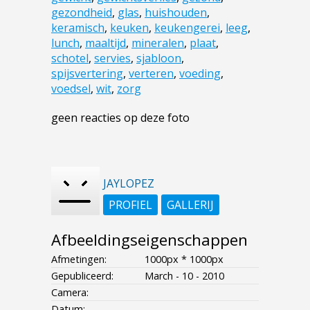
gezondheid
,
glas
,
huishouden
,
keramisch
,
keuken
,
keukengerei
,
leeg
,
lunch
,
maaltijd
,
mineralen
,
plaat
,
schotel
,
servies
,
sjabloon
,
spijsvertering
,
verteren
,
voeding
,
voedsel
,
wit
,
zorg
geen reacties op deze foto
JAYLOPEZ
PROFIEL
GALLERIJ
Afbeeldingseigenschappen
Afmetingen:
1000px * 1000px
Gepubliceerd:
March - 10 - 2010
Camera:
Datum:
--