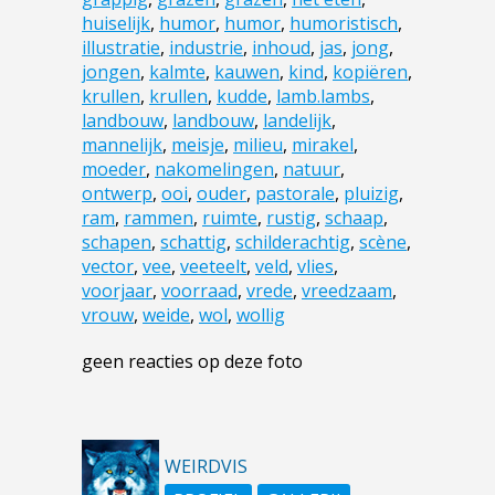
huiselijk
,
humor
,
humor
,
humoristisch
,
illustratie
,
industrie
,
inhoud
,
jas
,
jong
,
jongen
,
kalmte
,
kauwen
,
kind
,
kopiëren
,
krullen
,
krullen
,
kudde
,
lamb.lambs
,
landbouw
,
landbouw
,
landelijk
,
mannelijk
,
meisje
,
milieu
,
mirakel
,
moeder
,
nakomelingen
,
natuur
,
ontwerp
,
ooi
,
ouder
,
pastorale
,
pluizig
,
ram
,
rammen
,
ruimte
,
rustig
,
schaap
,
schapen
,
schattig
,
schilderachtig
,
scène
,
vector
,
vee
,
veeteelt
,
veld
,
vlies
,
voorjaar
,
voorraad
,
vrede
,
vreedzaam
,
vrouw
,
weide
,
wol
,
wollig
geen reacties op deze foto
WEIRDVIS