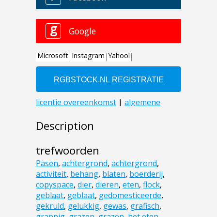
Description
trefwoorden
Pasen
,
achtergrond
,
achtergrond
,
activiteit
,
behang
,
blaten
,
boerderij
,
copyspace
,
dier
,
dieren
,
eten
,
flock
,
geblaat
,
geblaat
,
gedomesticeerde
,
gekruld
,
gelukkig
,
gewas
,
grafisch
,
grappig
,
grazen
,
grazen
,
het eten
,