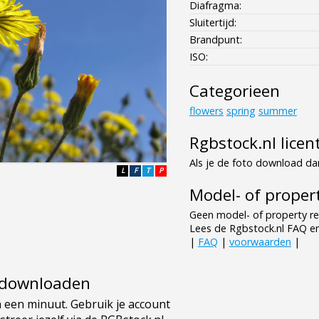
Diafragma:
Sluitertijd:
Brandpunt:
ISO:
Categorieen
flowers
spring
summer
Rgbstock.nl licen
Als je de foto download dan
L
F
T
P
Model- of propert
Geen model- of property re
Lees de Rgbstock.nl FAQ e
|
FAQ
|
voorwaarden
|
e downloaden