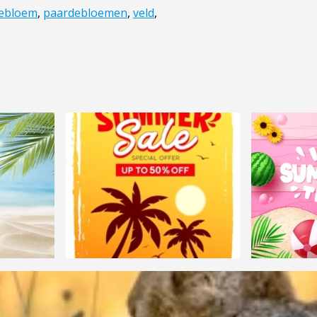
ebloem
,
paardebloemen
,
veld
,