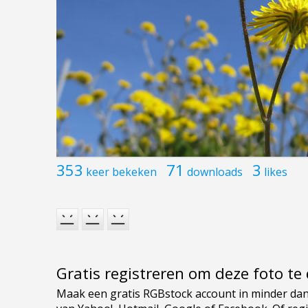
353
71
3
keer bekeken
downloads
likes
Gratis registreren om deze foto t