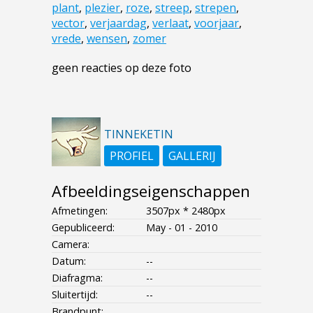
plant
,
plezier
,
roze
,
streep
,
strepen
,
vector
,
verjaardag
,
verlaat
,
voorjaar
,
vrede
,
wensen
,
zomer
geen reacties op deze foto
TINNEKETIN
PROFIEL
GALLERIJ
Afbeeldingseigenschappen
Afmetingen:
3507px * 2480px
Gepubliceerd:
May - 01 - 2010
Camera:
Datum:
--
Diafragma:
--
Sluitertijd:
--
Brandpunt: