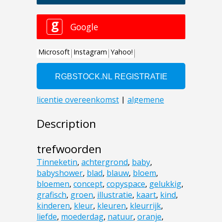
Description
trefwoorden
Tinneketin
,
achtergrond
,
baby
,
babyshower
,
blad
,
blauw
,
bloem
,
bloemen
,
concept
,
copyspace
,
gelukkig
,
grafisch
,
groen
,
illustratie
,
kaart
,
kind
,
kinderen
,
kleur
,
kleuren
,
kleurrijk
,
liefde
,
moederdag
,
natuur
,
oranje
,