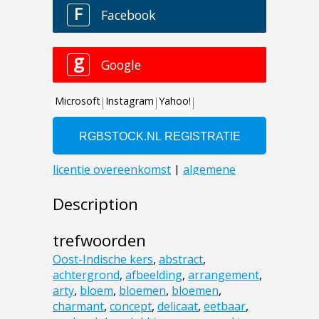
Description
trefwoorden
Oost-Indische kers
,
abstract
,
achtergrond
,
afbeelding
,
arrangement
,
arty
,
bloem
,
bloemen
,
bloemen
,
charmant
,
concept
,
delicaat
,
eetbaar
,