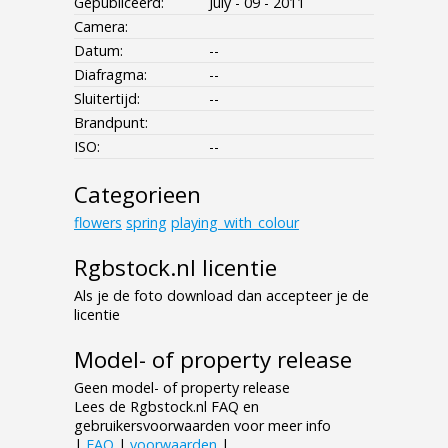
Gepubliceerd:
July - 09 - 2011
Camera:
Datum:
--
Diafragma:
--
Sluitertijd:
--
Brandpunt:
ISO:
--
Categorieen
flowers
spring
playing_with_colour
Rgbstock.nl licentie
Als je de foto download dan accepteer je de
licentie
Model- of property release
Geen model- of property release
Lees de Rgbstock.nl FAQ en
gebruikersvoorwaarden voor meer info
|
FAQ
|
voorwaarden
|