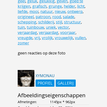
geel
,
geluk
,
gelukkig
,
geven
,
goed te
krijgen
,
grafisch
,
grunge
,
helder
,
licht
,
liefde
,
mooi
,
natuur
,
nieuw
,
ontwerp
,
origineel
,
patroon
,
rood
,
salade
,
schepping
,
schilderij
,
stijl
,
structuur
,
tuin
,
tuinbouw
,
uniek
,
vector
,
verjaardag
,
verjaardag
,
voorjaar
,
vreugde
,
vrij
,
vrolijk
,
vrouwelijk
,
vullen
,
zomer
geen reacties op deze foto
XYMONAU
PROFIEL
GALLERIJ
Afbeeldingseigenschappen
Afmetingen:
1145px * 962px