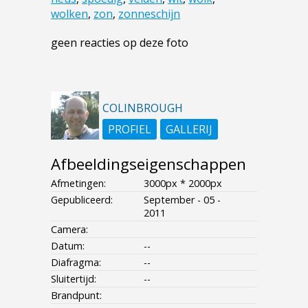
wolken
,
zon
,
zonneschijn
geen reacties op deze foto
COLINBROUGH
PROFIEL
GALLERIJ
Afbeeldingseigenschappen
Afmetingen:
3000px * 2000px
Gepubliceerd:
September - 05 -
2011
Camera:
Datum:
--
Diafragma:
--
Sluitertijd:
--
Brandpunt: