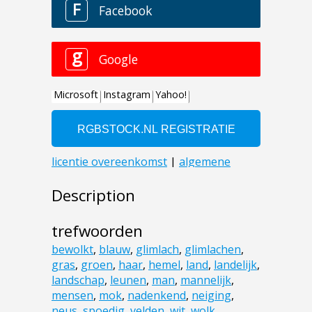
Description
trefwoorden
bewolkt
,
blauw
,
glimlach
,
glimlachen
,
gras
,
groen
,
haar
,
hemel
,
land
,
landelijk
,
landschap
,
leunen
,
man
,
mannelijk
,
mensen
,
mok
,
nadenkend
,
neiging
,
neus
,
spoedig
,
velden
,
wit
,
wolk
,