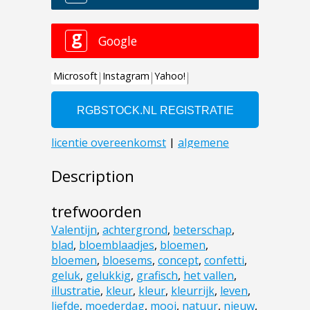
Description
trefwoorden
Valentijn
,
achtergrond
,
beterschap
,
blad
,
bloemblaadjes
,
bloemen
,
bloemen
,
bloesems
,
concept
,
confetti
,
geluk
,
gelukkig
,
grafisch
,
het vallen
,
illustratie
,
kleur
,
kleur
,
kleurrijk
,
leven
,
liefde
,
moederdag
,
mooi
,
natuur
,
nieuw
,