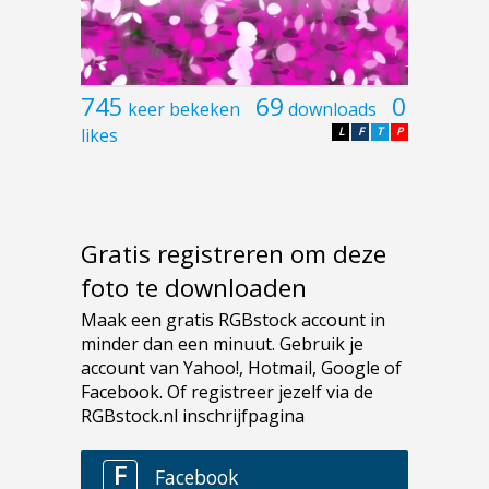
745
69
0
keer bekeken
downloads
likes
L
F
T
P
Gratis registreren om deze
foto te downloaden