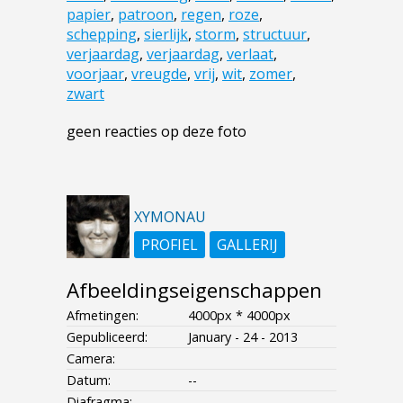
papier
,
patroon
,
regen
,
roze
,
schepping
,
sierlijk
,
storm
,
structuur
,
verjaardag
,
verjaardag
,
verlaat
,
voorjaar
,
vreugde
,
vrij
,
wit
,
zomer
,
zwart
geen reacties op deze foto
XYMONAU
PROFIEL
GALLERIJ
Afbeeldingseigenschappen
Afmetingen:
4000px * 4000px
Gepubliceerd:
January - 24 - 2013
Camera:
Datum:
--
Diafragma:
--