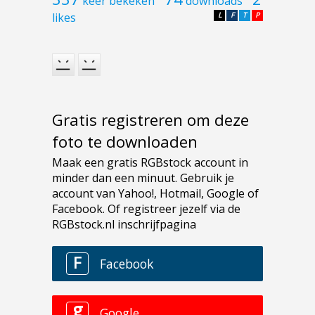
keer bekeken
downloads
likes
L
F
T
P
Gratis registreren om deze
foto te downloaden