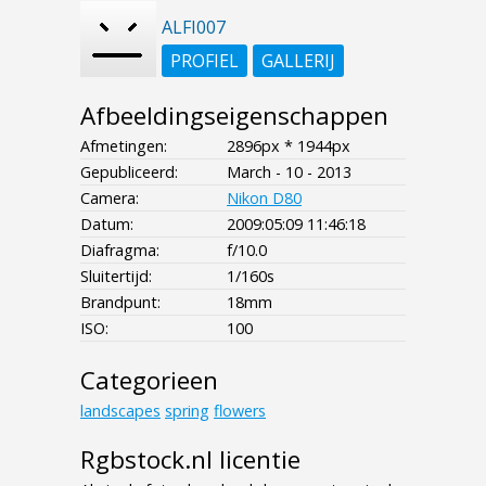
ALFI007
PROFIEL
GALLERIJ
Afbeeldingseigenschappen
Afmetingen:
2896px * 1944px
Gepubliceerd:
March - 10 - 2013
Camera:
Nikon D80
Datum:
2009:05:09 11:46:18
Diafragma:
f/10.0
Sluitertijd:
1/160s
Brandpunt:
18mm
ISO:
100
Categorieen
landscapes
spring
flowers
Rgbstock.nl licentie