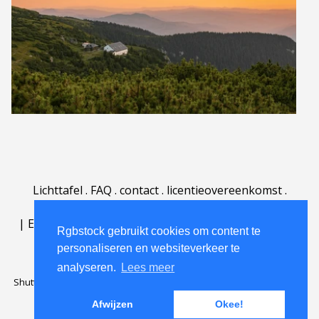
Lichttafel
.
FAQ
.
contact
.
licentieovereenkomst
.
gebruiksovereenkomst
.
over
.
|
English
|
Deutsch
|
Español
|
Polski
|
Português
|
Rgbstock gebruikt cookies om content te
Nederlands
|
personaliseren en websiteverkeer te
analyseren.
Lees meer
Shutterstock official partner of Rgbstock
Saqurai AI official partner of
Rgbstock
Afwijzen
Okee!