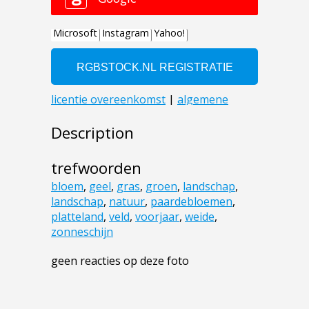
Description
trefwoorden
bloem
,
geel
,
gras
,
groen
,
landschap
,
landschap
,
natuur
,
paardebloemen
,
platteland
,
veld
,
voorjaar
,
weide
,
zonneschijn
geen reacties op deze foto