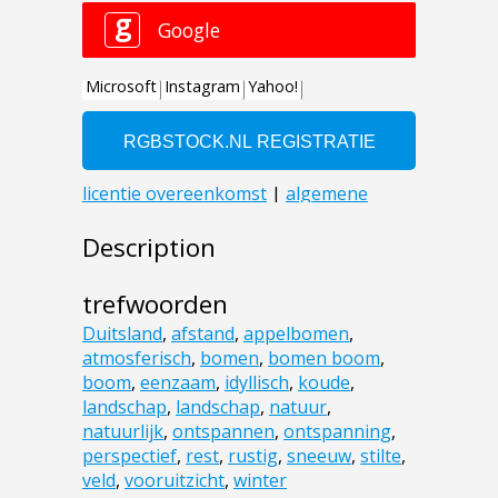
Description
trefwoorden
Duitsland
,
afstand
,
appelbomen
,
atmosferisch
,
bomen
,
bomen boom
,
boom
,
eenzaam
,
idyllisch
,
koude
,
landschap
,
landschap
,
natuur
,
natuurlijk
,
ontspannen
,
ontspanning
,
perspectief
,
rest
,
rustig
,
sneeuw
,
stilte
,
veld
,
vooruitzicht
,
winter