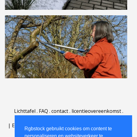
Lichttafel
.
FAQ
.
contact
.
licentieovereenkomst
.
gebruiksovereenkomst
.
over
.
|
English
|
Deutsch
|
Español
|
Polski
|
Português
|
Rgbstock gebruikt cookies om content te
Nederlands
|
personaliseren en websiteverkeer te