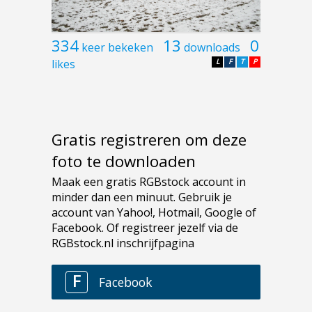
334
13
0
keer bekeken
downloads
likes
L
F
T
P
Gratis registreren om deze
foto te downloaden