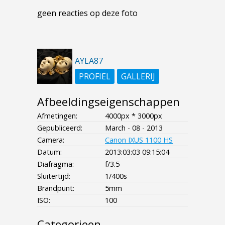
geen reacties op deze foto
AYLA87
PROFIEL
GALLERIJ
Afbeeldingseigenschappen
Afmetingen:
4000px * 3000px
Gepubliceerd:
March - 08 - 2013
Camera:
Canon IXUS 1100 HS
Datum:
2013:03:03 09:15:04
Diafragma:
f/3.5
Sluitertijd:
1/400s
Brandpunt:
5mm
ISO:
100
Categorieen