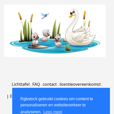
Lichttafel
.
FAQ
.
contact
.
licentieovereenkomst
.
gebruiksovereenkomst
.
over
.
|
English
|
Deutsch
|
Español
|
Polski
|
Português
|
Rgbstock gebruikt cookies om content te
Nederlands
|
personaliseren en websiteverkeer te
analyseren.
Lees meer