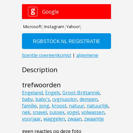
Description
trefwoorden
Engeland
,
Engels
,
Groot-Brittannië
,
baby
,
baby's
,
cygnusolor
,
dempen
,
familie
,
jong
,
kroost
,
natuur
,
natuurlijk
,
nek
,
snavel
,
sussex
,
vogel
,
volwassen
,
voorjaar
,
waggelen
,
zwaan
,
zwaantje
geen reacties op deze foto