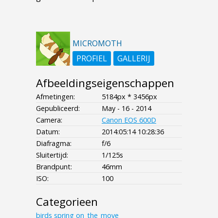
MICROMOTH
PROFIEL
GALLERIJ
Afbeeldingseigenschappen
Afmetingen:
5184px * 3456px
Gepubliceerd:
May - 16 - 2014
Camera:
Canon EOS 600D
Datum:
2014:05:14 10:28:36
Diafragma:
f/6
Sluitertijd:
1/125s
Brandpunt:
46mm
ISO:
100
Categorieen
birds
spring
on_the_move