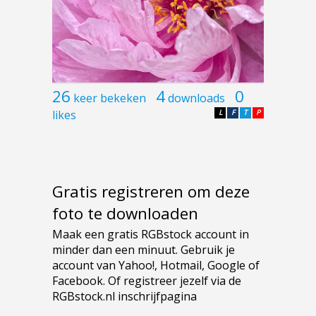
26
4
0
keer bekeken
downloads
likes
L
F
T
P
Gratis registreren om deze
foto te downloaden