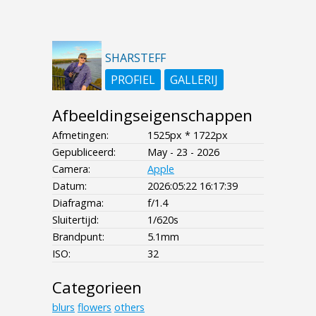
SHARSTEFF
PROFIEL
GALLERIJ
Afbeeldingseigenschappen
Afmetingen:
1525px * 1722px
Gepubliceerd:
May - 23 - 2026
Camera:
Apple
Datum:
2026:05:22 16:17:39
Diafragma:
f/1.4
Sluitertijd:
1/620s
Brandpunt:
5.1mm
ISO:
32
Categorieen
blurs
flowers
others