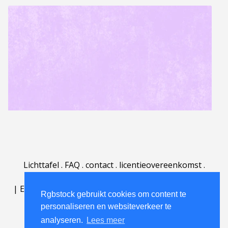
Lichttafel
.
FAQ
.
contact
.
licentieovereenkomst
.
gebruiksovereenkomst
.
over
.
|
English
|
Deutsch
|
Español
|
Polski
|
Português
|
Rgbstock gebruikt cookies om content te
Nederlands
|
personaliseren en websiteverkeer te
analyseren.
Lees meer