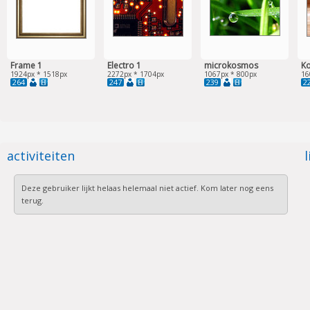
Frame 1
Electro 1
microkosmos
Ko
1924px * 1518px
2272px * 1704px
1067px * 800px
16
264
247
239
2
activiteiten
l
Deze gebruiker lijkt helaas helemaal niet actief. Kom later nog eens
terug.