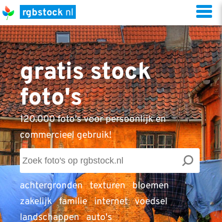
rgbstock
nl
gratis stock
foto's
120.000 foto's voor persoonlijk en
commercieel gebruik!
achtergronden
texturen
bloemen
zakelijk
familie
internet
voedsel
landschappen
auto's