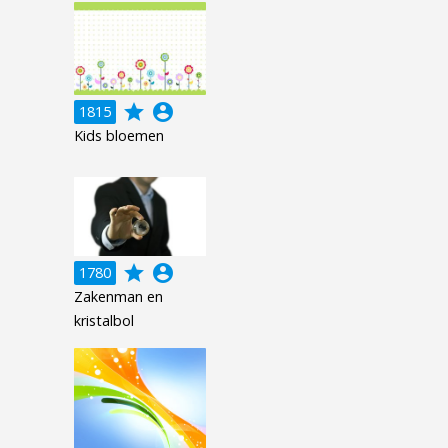
grade
account_circle
1815
Kids bloemen
grade
account_circle
1780
Zakenman en
kristalbol