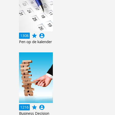
grade
account_circle
1308
Pen op de kalender
grade
account_circle
1216
Business Decision