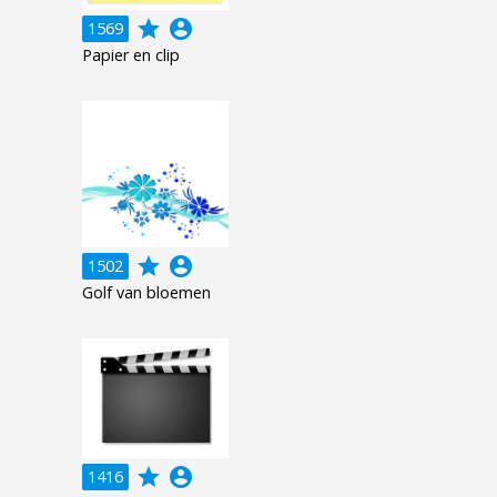
grade
account_circle
1569
Papier en clip
grade
account_circle
1502
Golf van bloemen
grade
account_circle
1416