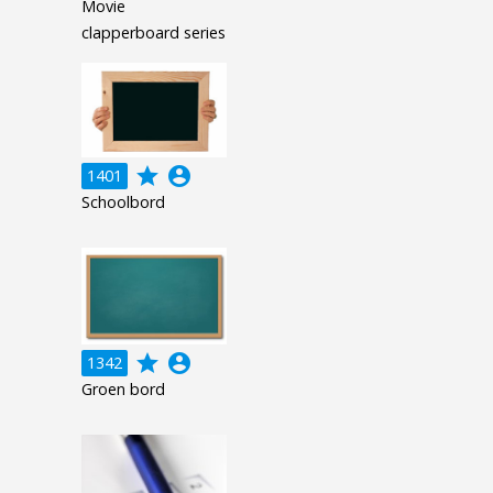
Movie
clapperboard series
grade
account_circle
1401
Schoolbord
grade
account_circle
1342
Groen bord