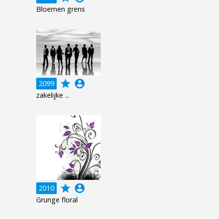
Bloemen grens
grade
account_circle
2099
zakelijke ...
grade
account_circle
2010
Grunge floral