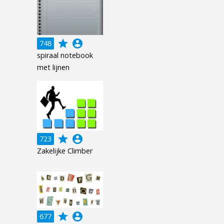
grade
account_circle
748
spiraal notebook
met lijnen
grade
account_circle
723
Zakelijke Climber
grade
account_circle
677