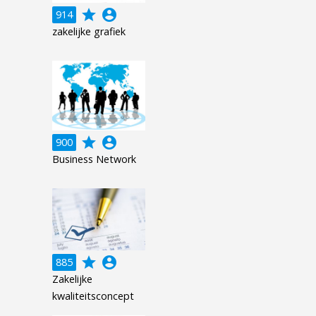
grade
account_circle
914
zakelijke grafiek
grade
account_circle
900
Business Network
grade
account_circle
885
Zakelijke
kwaliteitsconcept