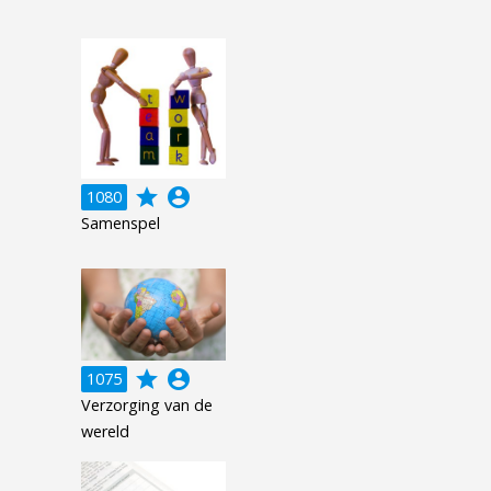
grade
account_circle
1080
Samenspel
grade
account_circle
1075
Verzorging van de
wereld