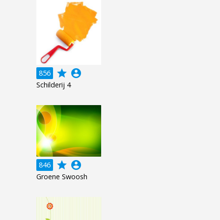
grade
account_circle
856
Schilderij 4
grade
account_circle
846
Groene Swoosh