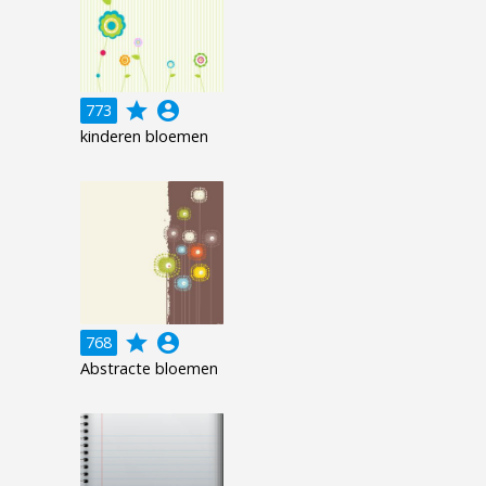
grade
account_circle
773
kinderen bloemen
grade
account_circle
768
Abstracte bloemen