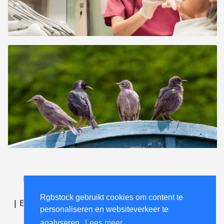
Lichttafel
.
FAQ
.
contact
.
licentieovereenkomst
.
gebruiksovereenkomst
.
over
.
Rgbstock gebruikt cookies om content te
|
English
|
Deutsch
|
Español
|
Polski
|
Português
|
personaliseren en websiteverkeer te
Nederlands
|
analyseren.
Lees meer