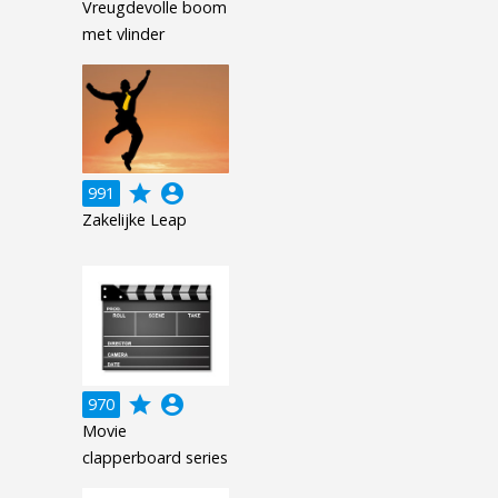
Vreugdevolle boom
met vlinder
grade
account_circle
991
Zakelijke Leap
grade
account_circle
970
Movie
clapperboard series