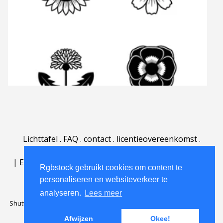
Lichttafel
.
FAQ
.
contact
.
licentieovereenkomst
.
gebruiksovereenkomst
.
over
.
|
English
|
Deutsch
|
Español
|
Polski
|
Português
|
Rgbstock gebruikt cookies om content te
Nederlands
|
personaliseren en websiteverkeer te
analyseren.
Lees meer
Shutterstock official partner of Rgbstock
Saqurai AI official partner of
Rgbstock
Afwijzen
Okee!