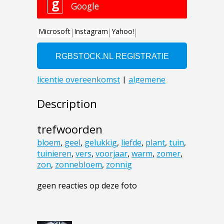
Description
trefwoorden
bloem
,
geel
,
gelukkig
,
liefde
,
plant
,
tuin
,
tuinieren
,
vers
,
voorjaar
,
warm
,
zomer
,
zon
,
zonnebloem
,
zonnig
geen reacties op deze foto