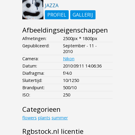
JAZZA
PROFIEL
GALLERIJ
Afbeeldingseigenschappen
Afmetingen:
2500px * 1800px
Gepubliceerd:
September - 11 -
2010
Camera:
Nikon
Datum:
2010:09:11 14:06:36
Diafragma:
f/4.0
Sluitertijd:
10/1250
Brandpunt:
500/10
ISO:
250
Categorieen
flowers
plants
summer
Rgbstock.nl licentie