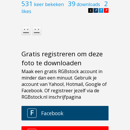
531
39
2
keer bekeken
downloads
likes
L
F
T
P
Gratis registreren om deze
foto te downloaden