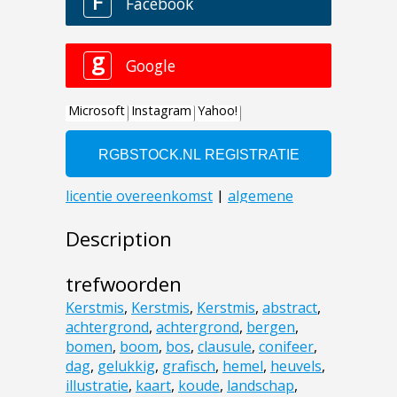
Description
trefwoorden
Kerstmis
,
Kerstmis
,
Kerstmis
,
abstract
,
achtergrond
,
achtergrond
,
bergen
,
bomen
,
boom
,
bos
,
clausule
,
conifeer
,
dag
,
gelukkig
,
grafisch
,
hemel
,
heuvels
,
illustratie
,
kaart
,
koude
,
landschap
,