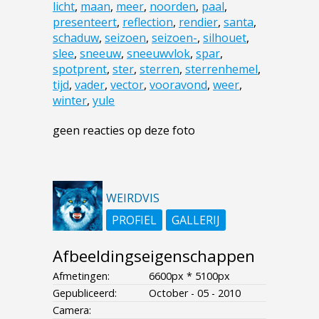
licht
,
maan
,
meer
,
noorden
,
paal
,
presenteert
,
reflection
,
rendier
,
santa
,
schaduw
,
seizoen
,
seizoen-
,
silhouet
,
slee
,
sneeuw
,
sneeuwvlok
,
spar
,
spotprent
,
ster
,
sterren
,
sterrenhemel
,
tijd
,
vader
,
vector
,
vooravond
,
weer
,
winter
,
yule
geen reacties op deze foto
WEIRDVIS
PROFIEL
GALLERIJ
Afbeeldingseigenschappen
Afmetingen:
6600px * 5100px
Gepubliceerd:
October - 05 - 2010
Camera: