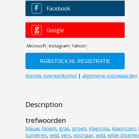
Description
trefwoorden
blauw
,
bloem
,
gras
,
groen
,
klaproos
,
klaprozen
,
tuinieren
,
veld
,
vers
,
voorjaar
,
wild
,
wilde bloeme