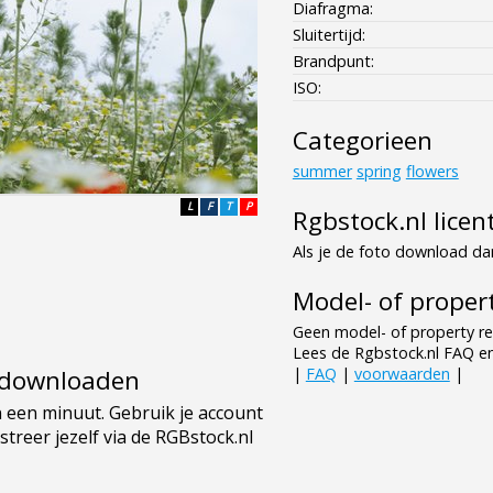
Diafragma:
Sluitertijd:
Brandpunt:
ISO:
Categorieen
summer
spring
flowers
L
F
T
P
Rgbstock.nl licen
Als je de foto download dan
Model- of propert
Geen model- of property re
Lees de Rgbstock.nl FAQ e
|
FAQ
|
voorwaarden
|
e downloaden