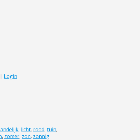
landelijk
,
licht
,
rood
,
tuin
,
n
,
zomer
,
zon
,
zonnig