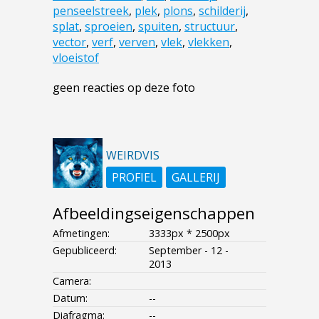
penseelstreek
,
plek
,
plons
,
schilderij
,
splat
,
sproeien
,
spuiten
,
structuur
,
vector
,
verf
,
verven
,
vlek
,
vlekken
,
vloeistof
geen reacties op deze foto
WEIRDVIS
PROFIEL
GALLERIJ
Afbeeldingseigenschappen
Afmetingen:
3333px * 2500px
Gepubliceerd:
September - 12 -
2013
Camera:
Datum:
--
Diafragma:
--