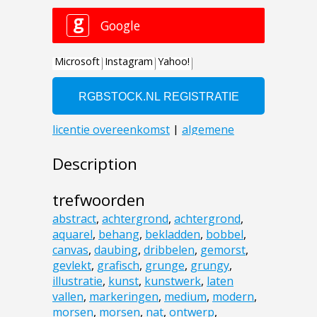
Description
trefwoorden
abstract
,
achtergrond
,
achtergrond
,
aquarel
,
behang
,
bekladden
,
bobbel
,
canvas
,
daubing
,
dribbelen
,
gemorst
,
gevlekt
,
grafisch
,
grunge
,
grungy
,
illustratie
,
kunst
,
kunstwerk
,
laten
vallen
,
markeringen
,
medium
,
modern
,
morsen
,
morsen
,
nat
,
ontwerp
,