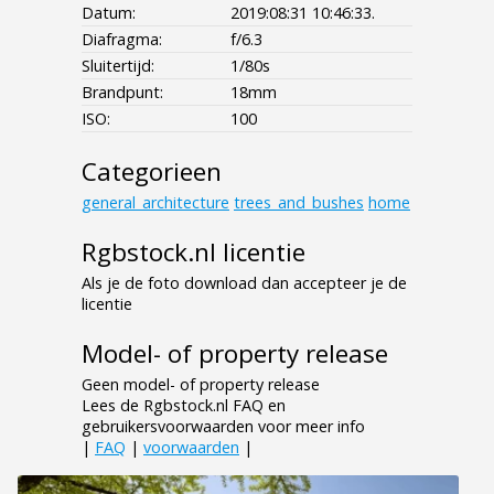
Datum:
2019:08:31 10:46:33.
Diafragma:
f/6.3
Sluitertijd:
1/80s
Brandpunt:
18mm
ISO:
100
Categorieen
general_architecture
trees_and_bushes
home
Rgbstock.nl licentie
Als je de foto download dan accepteer je de
licentie
Model- of property release
Geen model- of property release
Lees de Rgbstock.nl FAQ en
gebruikersvoorwaarden voor meer info
|
FAQ
|
voorwaarden
|