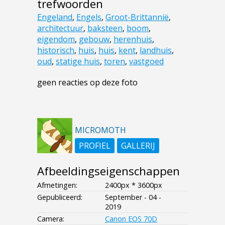
trefwoorden
Engeland
,
Engels
,
Groot-Brittannië
,
architectuur
,
baksteen
,
boom
,
eigendom
,
gebouw
,
herenhuis
,
historisch
,
huis
,
huis
,
kent
,
landhuis
,
oud
,
statige huis
,
toren
,
vastgoed
geen reacties op deze foto
MICROMOTH
PROFIEL
GALLERIJ
Afbeeldingseigenschappen
Afmetingen:
2400px * 3600px
Gepubliceerd:
September - 04 -
2019
Camera:
Canon EOS 70D