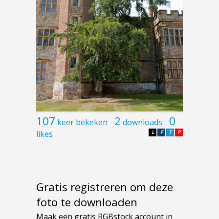
107
2
0
keer bekeken
downloads
likes
L
F
T
P
Gratis registreren om deze
foto te downloaden