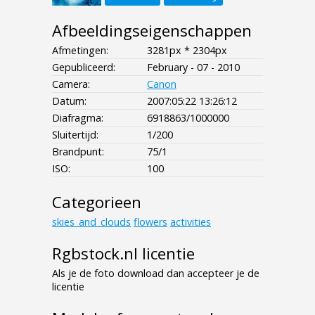
Afbeeldingseigenschappen
Afmetingen:
3281px * 2304px
Gepubliceerd:
February - 07 - 2010
Camera:
Canon
Datum:
2007:05:22 13:26:12
Diafragma:
6918863/1000000
Sluitertijd:
1/200
Brandpunt:
75/1
ISO:
100
Categorieen
skies_and_clouds
flowers
activities
Rgbstock.nl licentie
Als je de foto download dan accepteer je de
licentie