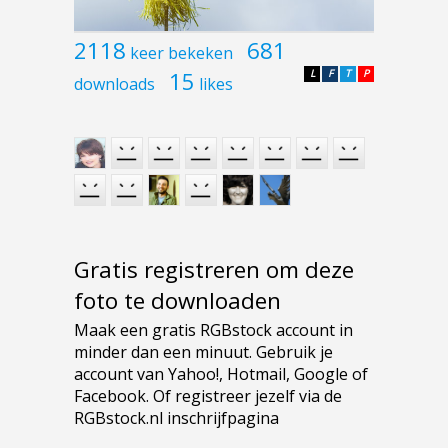
2118
681
keer bekeken
15
L
F
T
P
downloads
likes
Gratis registreren om deze
foto te downloaden