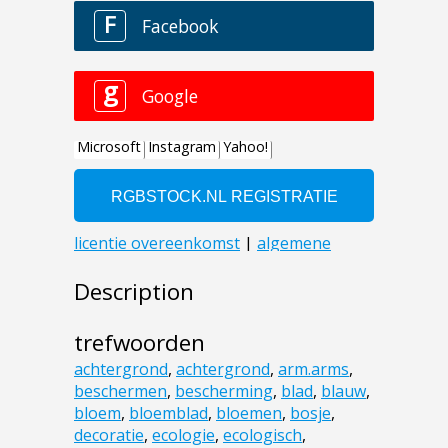
Description
trefwoorden
achtergrond
,
achtergrond
,
arm.arms
,
beschermen
,
bescherming
,
blad
,
blauw
,
bloem
,
bloemblad
,
bloemen
,
bosje
,
decoratie
,
ecologie
,
ecologisch
,