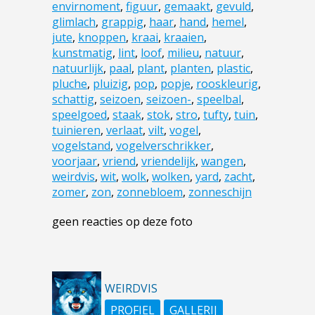
envirnoment
,
figuur
,
gemaakt
,
gevuld
,
glimlach
,
grappig
,
haar
,
hand
,
hemel
,
jute
,
knoppen
,
kraai
,
kraaien
,
kunstmatig
,
lint
,
loof
,
milieu
,
natuur
,
natuurlijk
,
paal
,
plant
,
planten
,
plastic
,
pluche
,
pluizig
,
pop
,
popje
,
rooskleurig
,
schattig
,
seizoen
,
seizoen-
,
speelbal
,
speelgoed
,
staak
,
stok
,
stro
,
tufty
,
tuin
,
tuinieren
,
verlaat
,
vilt
,
vogel
,
vogelstand
,
vogelverschrikker
,
voorjaar
,
vriend
,
vriendelijk
,
wangen
,
weirdvis
,
wit
,
wolk
,
wolken
,
yard
,
zacht
,
zomer
,
zon
,
zonnebloem
,
zonneschijn
geen reacties op deze foto
WEIRDVIS
PROFIEL
GALLERIJ