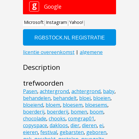
Description
trefwoorden
Pasen
,
achtergrond
,
achtergrond
,
baby
,
behandelen
,
behandelt
,
bloei
,
bloeien
,
bloeiend
,
bloem
,
bloesem
,
bloesems
,
boerderij
,
boerderij
,
bomen
,
boom
,
chocolade
,
chooks
,
comgrap01
,
copyspace
,
dakloos
,
dier
,
dieren
,
ei
,
eieren
,
festival
,
gebarsten
,
geboren
,