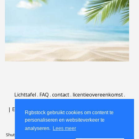
Lichttafel
.
FAQ
.
contact
.
licentieovereenkomst
.
gebruiksovereenkomst
.
over
.
|
English
|
Deutsch
|
Español
|
Polski
|
Português
|
Rgbstock gebruikt cookies om content te
Nederlands
|
personaliseren en websiteverkeer te
analyseren.
Lees meer
Shutterstock official partner of Rgbstock
Saqurai AI official partner of