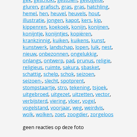
gek
,
geschokt
,
gestolen
,
gevogelte
,
gluren
,
grafisch
,
gras
,
gras
,
hatchling
,
hemel
,
hen
,
heuvel
,
heuvels
,
hout
,
illustratie
,
jongen
,
kapot
,
kers
,
kip
,
kippenren
,
koekoek
,
konijn
,
konijnen
,
konijntje
,
konijntjes
,
kopiëren
,
krankzinnig
,
kuiken
,
kuikens
,
kunst
,
kunstwerk
,
landschap
,
lopen
,
luik
,
nest
,
nieuw
,
onbezonnen
,
ongelukkig
,
onlangs
,
ontwerp
,
pad
,
prunus
,
religie
,
religieus
,
ruimte
,
sakura
,
sbasket
,
schattig
,
schelp
,
schok
,
seizoen
,
seizoen-
,
slecht
,
spotprent
,
stompstaartje
,
stro
,
tekening
,
tsjoek
,
uitgebroed
,
uitgezet
,
uitzetten
,
vector
,
verbijsterd
,
viering
,
vloer
,
vogel
,
vogelstand
,
voorjaar
,
weg
,
weirdvis
,
wolk
,
wolken
,
zoet
,
zoogdier
,
zorgeloos
geen reacties op deze foto